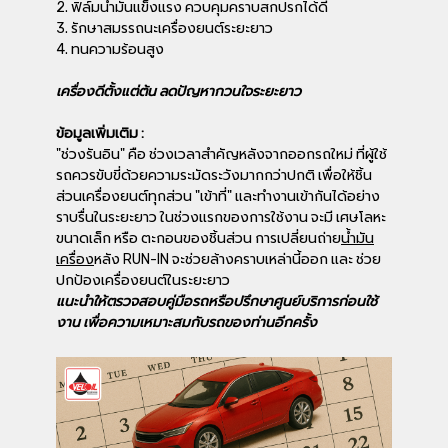
2. ฟิล์มน้ำมันแข็งแรง ควบคุมคราบสกปรกได้ดี
3. รักษาสมรรถนะเครื่องยนต์ระยะยาว
4. ทนความร้อนสูง
เครื่องดีตั้งแต่ต้น ลดปัญหากวนใจระยะยาว
ข้อมูลเพิ่มเติม :
"ช่วงรันอิน" คือ ช่วงเวลาสำคัญหลังจากออกรถใหม่ ที่ผู้ใช้
รถควรขับขี่ด้วยความระมัดระวังมากกว่าปกติ เพื่อให้ชิ้น
ส่วนเครื่องยนต์ทุกส่วน "เข้าที่" และทำงานเข้ากันได้อย่าง
ราบรื่นในระยะยาว ในช่วงแรกของการใช้งาน จะมี เศษโลหะ
ขนาดเล็ก หรือ ตะกอนของชิ้นส่วน การเปลี่ยนถ่าย
น้ำมัน
เครื่อง
หลัง RUN-IN จะช่วยล้างคราบเหล่านี้ออก และ ช่วย
ปกป้องเครื่องยนต์ในระยะยาว
แนะนำให้ตรวจสอบคู่มือรถหรือปรึกษาศูนย์บริการก่อนใช้
งาน เพื่อความเหมาะสมกับรถของท่านอีกครั้ง