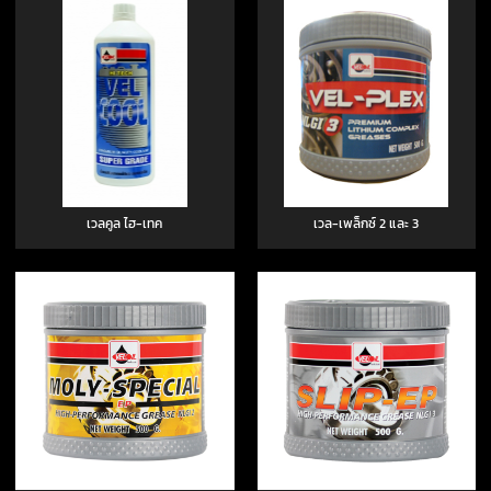
เวลคูล ไฮ-เทค
เวล-เพล็กซ์ 2 และ 3