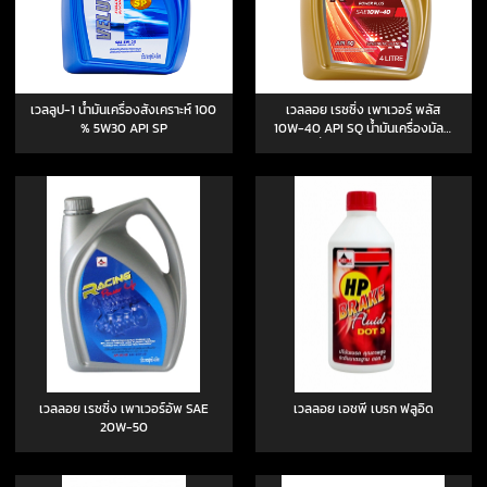
เวลลูป-1 น้ำมันเครื่องสังเคราะห์ 100
เวลลอย เรซซิ่ง เพาเวอร์ พลัส
% 5W30 API SP
10W-40 API SQ น้ำมันเครื่องมัลติ
เกรดกึ่งสังเคราะห์คุณภาพสูง
เวลลอย เรซซิ่ง เพาเวอร์อัพ SAE
เวลลอย เอชพี เบรก ฟลูอิด
20W-50