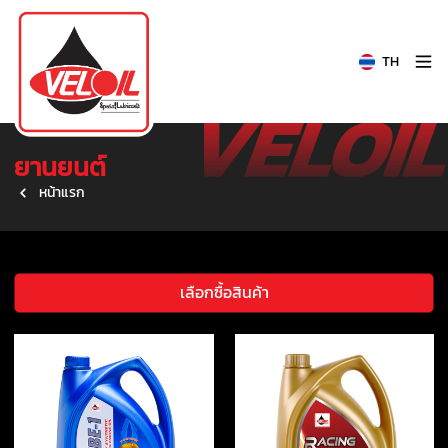
TH
ยานยนต์
หน้าแรก
เลือกซื้อสินค้า