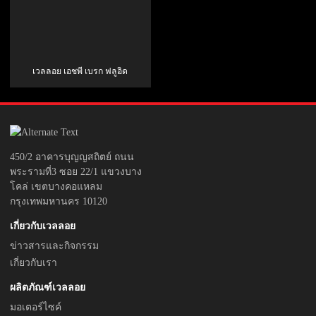
เวลลอย เอชพี เบรก ฟลูอิด
450/2 อาคารบุญญสถิตย์ ถนน
พระรามที่3 ซอย 22/1 แขวงบาง
โคล่ เขตบางคอแหลม
กรุงเทพมหานคร 10120
เกี่ยวกับเวลลอย
ข่าวสารและกิจกรรม
เกี่ยวกับเรา
ผลิตภัณฑ์เวลลอย
มอเตอร์ไซค์